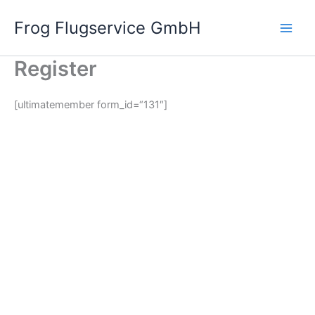
Zum
Frog Flugservice GmbH
Inhalt
Main
springen
Register
Men
[ultimatemember form_id=“131″]