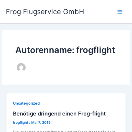
Zum
Frog Flugservice GmbH
Inhalt
Main
springen
Men
Autorenname: frogflight
Uncategorized
Benötige dringend einen Frog-flight
frogflight
/
Mai 7, 2019